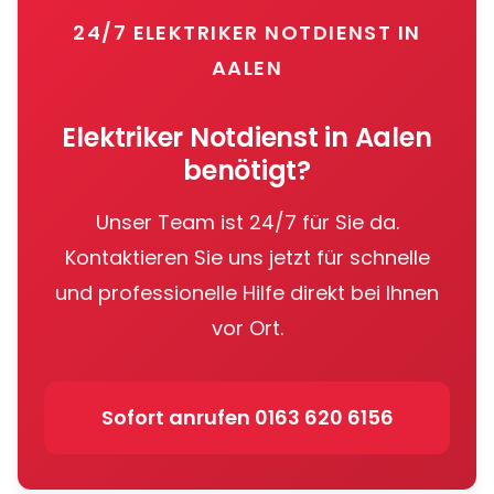
VDE-Vorschriften. Alle Elektriker haben einen
aktiv selbst spät abends und am Wochenende.
Meisterbrief und sind kontinuierlich fortgebildet in
24/7 ELEKTRIKER NOTDIENST IN
geltenden Normen. Wir bieten professionelle Arbeit
AALEN
und elektrische Sicherheit bei jedem Einsatz in
Aalen.
Elektriker Notdienst in
Aalen
benötigt?
Unser Team ist 24/7 für Sie da.
Kontaktieren Sie uns jetzt für schnelle
und professionelle Hilfe direkt bei Ihnen
vor Ort.
Sofort anrufen
0163 620 6156