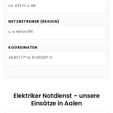
ca.
433
m ü. NN
NETZBETREIBER (REGION)
u. a.
Netze BW
KOORDINATEN
48.83777
° N,
10.09330
° O
Elektriker Notdienst – unsere
Einsätze in
Aalen