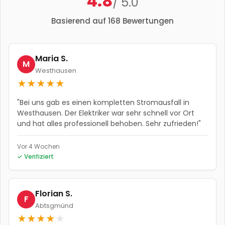
4.8
/ 5.0
Basierend auf
168
Bewertungen
Maria S.
M
Westhausen
★
★
★
★
★
"
Bei uns gab es einen kompletten Stromausfall in
Westhausen. Der Elektriker war sehr schnell vor Ort
und hat alles professionell behoben. Sehr zufrieden!
"
Vor 4 Wochen
✓ Verifiziert
Florian S.
F
Abtsgmünd
★
★
★
★
★