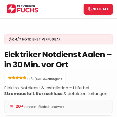
NOTFALL
NOTFALL
24/7 NOTDIENST VERFÜGBAR
Elektriker Notdienst
Aalen
–
in 30 Min. vor Ort
4.8/5 (
168
Bewertungen)
Elektro‑Notdienst & Installation – Hilfe bei
Stromausfall
,
Kurzschluss
& defekten Leitungen
20+
Jahre im Elektrohandwerk