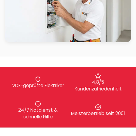
4,8/5
VDE-geprüfte Elektriker
Kundenzufriedenheit
24/7 Notdienst &
Meisterbetrieb seit 2001
schnelle Hilfe