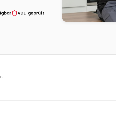
ügbar
VDE-geprüft
en