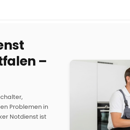
enst
falen
–
Schalter,
hen Problemen in
iker Notdienst ist