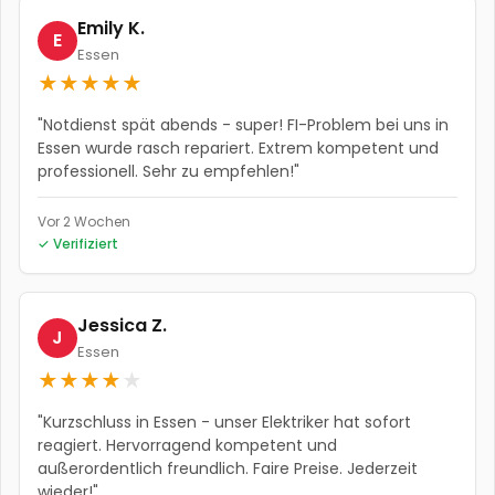
Emily K.
E
Essen
★
★
★
★
★
"
Notdienst spät abends - super! FI-Problem bei uns in
Essen wurde rasch repariert. Extrem kompetent und
professionell. Sehr zu empfehlen!
"
Vor 2 Wochen
✓ Verifiziert
Jessica Z.
J
Essen
★
★
★
★
★
"
Kurzschluss in Essen - unser Elektriker hat sofort
reagiert. Hervorragend kompetent und
außerordentlich freundlich. Faire Preise. Jederzeit
wieder!
"