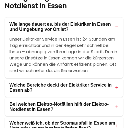
Notdienst in
Essen
Wie lange dauert es, bis der Elektriker in Essen
−
und Umgebung vor Ort ist?
Unser Elektriker Service in Essen ist 24 Stunden am
Tag erreichbar und in der Regel sehr schnell bei
Ihnen – abhängig von Ihrer Lage in der Stadt. Durch
unsere Einsätze in Essen kennen wir die kürzesten
Wege und können die Anfahrt effizient planen. Oft
sind wir schneller da, als Sie erwarten.
Welche Bereiche deckt der Elektriker Service in
+
Essen ab?
Unser Betreuungsgebiet erstreckt sich über das
Bei welchen Elektro-Notfällen hilft der Elektro-
komplette Stadtgebiet von Essen. Darüber hinaus
+
Notdienst in Essen?
sind wir auch im Umland aktiv, beispielsweise in
Gelsenkirchen, Wattenscheid, Bottrop. Kein Viertel
Unser Elektriker Service in Essen hilft bei allen
Woher weiß ich, ob der Stromausfall in Essen am
in Essen ist für uns zu abgelegen.
elektrischen Notfällen: Stromausfall in Wohnung
+