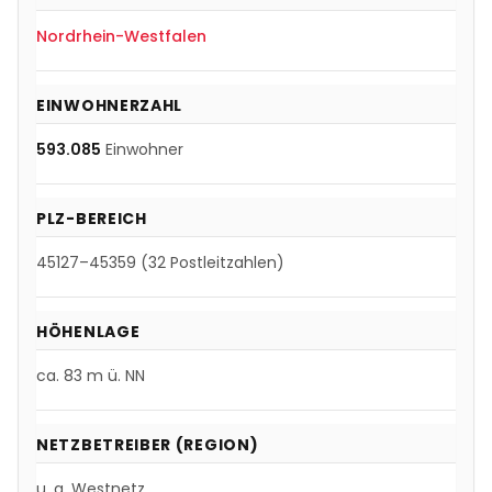
Nordrhein-Westfalen
EINWOHNERZAHL
593.085
Einwohner
PLZ-BEREICH
45127
–
45359
(
32
Postleitzahlen)
HÖHENLAGE
ca.
83
m ü. NN
NETZBETREIBER (REGION)
u. a.
Westnetz