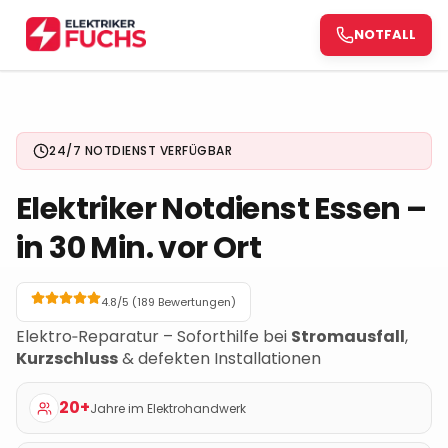
NOTFALL
NOTFALL
24/7 NOTDIENST VERFÜGBAR
Elektriker Notdienst
Essen
–
in 30 Min. vor Ort
4.8/5 (
189
Bewertungen)
Elektro‑Reparatur – Soforthilfe bei
Stromausfall
,
Kurzschluss
& defekten Installationen
20+
Jahre im Elektrohandwerk