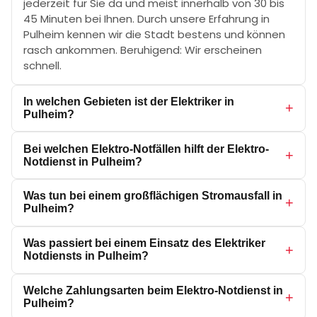
jederzeit für Sie da und meist innerhalb von 30 bis
45 Minuten bei Ihnen. Durch unsere Erfahrung in
Pulheim kennen wir die Stadt bestens und können
rasch ankommen. Beruhigend: Wir erscheinen
schnell.
In welchen Gebieten ist der Elektriker in
+
Pulheim?
Unser Einsatzgebiet erstreckt sich über das
Bei welchen Elektro-Notfällen hilft der Elektro-
gesamte Stadtgebiet von Pulheim. Darüber hinaus
+
Notdienst in Pulheim?
sind wir auch im Umland aktiv, beispielsweise in
Sinnersdorf, Glessen, Rommerskirchen. Kein Viertel
Unser Elektriker Notdienst in Pulheim hilft bei allen
Was tun bei einem großflächigen Stromausfall in
in Pulheim ist für uns zu abgelegen.
typischen Elektro‑Notfällen: Stromausfall, ständig
+
Pulheim?
auslösende Sicherungen, FI‑Schalter‑Probleme,
angebohrte Leitungen, verschmorte Steckdosen
Prüfen Sie zuerst, ob auch Nachbarn betroffen
Was passiert bei einem Einsatz des Elektriker
und überlastete Altbau‑Installationen. Wir prüfen
sind. Ist das ganze Viertel ohne Strom, liegt meist
+
Notdiensts in Pulheim?
die betroffenen Stromkreise mit Messgeräten,
eine Netzstörung vor – dafür ist der regionale
finden die Ursache und setzen die Anlage
Netzbetreiber (in Pulheim u. a. Westnetz)
Zunächst beschreiben Sie uns am Telefon kurz den
Welche Zahlungsarten beim Elektro-Notdienst in
fachgerecht nach aktueller VDE‑Norm instand.
zuständig, dessen Störungsnummer Sie online
Elektro-Notfall und Ihre Adresse in Pulheim.
+
Pulheim?
finden. Betrifft der Ausfall nur Ihre Räume, liegt die
Anschließend macht sich ein Fachmann sofort zu