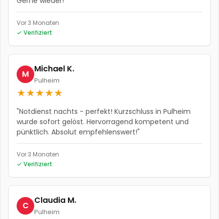
Gerne wieder!
"
Vor 3 Monaten
✓ Verifiziert
Michael K.
M
Pulheim
★
★
★
★
★
"
Notdienst nachts - perfekt! Kurzschluss in Pulheim
wurde sofort gelöst. Hervorragend kompetent und
pünktlich. Absolut empfehlenswert!
"
Vor 3 Monaten
✓ Verifiziert
Claudia M.
C
Pulheim