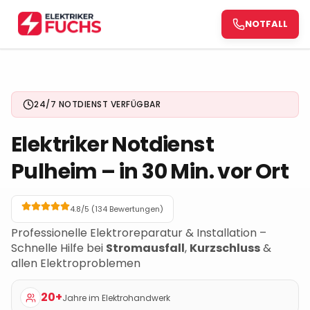
NOTFALL
NOTFALL
24/7 NOTDIENST VERFÜGBAR
Elektriker Notdienst
Pulheim
– in 30 Min. vor Ort
4.8/5 (
134
Bewertungen)
Professionelle Elektroreparatur & Installation –
Schnelle Hilfe bei
Stromausfall
,
Kurzschluss
&
allen Elektroproblemen
20+
Jahre im Elektrohandwerk