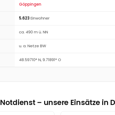
Göppingen
5.623
Einwohner
ca.
490
m ü. NN
u. a.
Netze BW
48.59710
° N,
9.71891
° O
r Notdienst – unsere Einsätze in
D