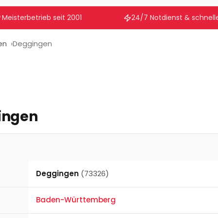
Meisterbetrieb seit 2001
24/7 Notdienst & schnelle
en
Deggingen
ingen
Deggingen
(73326)
Baden-Württemberg