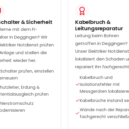
Schalter & Sicherheit
Kabelbruch &
Leitungsreparatur
leme mit dem FI-
Leitung beim Bohren
lter in Deggingen? Wir
getroffen in Deggingen?
Elektriker Notdienst prüfen
Unser Elektriker Notdiens
 Anlage und stellen die
lokalisiert den Schaden 
erheit wieder her.
repariert ihn fachgerecht
-Schalter prüfen, einstellen
Kabelbruch und
erneuern
Isolationsfehler mit
hutzleiter, Erdung &
Messgeräten lokalisiere
tentialausgleich prüfen
Kabelbrüche instand se
hlerstromschutz
Wände nach der Repar
dernisieren
fachgerecht verschließ