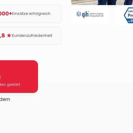
000+
Einsätze erfolgreich
,8 ★
Kundenzufriedenheit
t
den geklärt
rdern