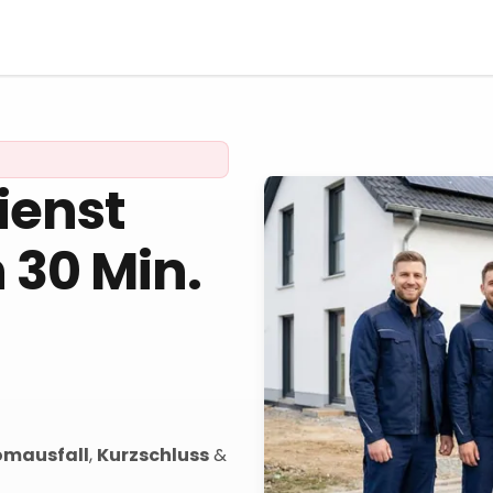
ienst
n 30 Min.
omausfall
,
Kurzschluss
&