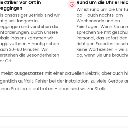
lektriker vor Ort in
Rund um die Uhr errei
Deggingen
Wir ist rund um die Uhr fü
ls ansässiger Betrieb sind wir
da – auch nachts, am
ätig seit langem in
Wochenende und an
eggingen und verstehen die
Feiertagen. Wenn Sie anr
nforderungen. Durch unsere
sprechen Sie mit geschu
okale Präsenz kommen wir
Personal, das sofort den
ügig zu Ihnen – häufig schon
richtigen Experten lossch
ach 30–60 Minuten. Wir
Keine Wartezeiten – wir s
erstehen die Besonderheiten
da, wenn Sie uns brauch
or Ort.
ist ausgestattet mit einer aktuellen Elektrik, aber auch hi
gentlich auffällt: Fehler bei der Installation, zu viele Gerät
nnen Probleme auftreten – dann sind wir zur Stelle.