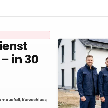
ienst
– in 30
omausfall
,
Kurzschluss
,