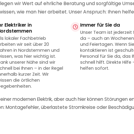
legen wir Wert auf ehrliche Beratung und sorgfältige Umset
sen, wie man hier arbeitet. Unser Anspruch: Ihnen helfe
hr Elektriker in
Immer für Sie da
Nordstemmen
Unser Team ist jederzeit f
ls lokaler Fachbetrieb
da – auch an Wochene
rbeiten wir seit über 20
und Feiertagen. Wenn Si
ahren in Nordstemmen und
kontaktieren ist geschul
issen, was hier wichtig ist.
Personal für Sie da, das 
ank unserer Nähe sind wir
schnell hilft. Direkte Hilfe 
chnell bei Ihnen – in der Regel
helfen sofort.
nnerhalb kurzer Zeit. Wir
issen die örtlichen
egebenheiten.
ner modernen Elektrik, aber auch hier können Störungen en
nen: Montagefehler, überlastete Stromkreise oder Beschädig