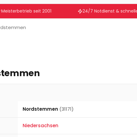
Meisterbetrieb seit 2001
24/7 Notdienst & schnelle
rdstemmen
stemmen
Nordstemmen
(31171)
Niedersachsen