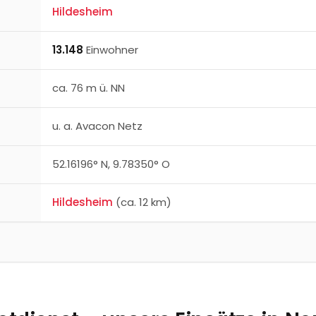
Hildesheim
13.148
Einwohner
ca.
76
m ü. NN
u. a.
Avacon Netz
52.16196
° N,
9.78350
° O
Hildesheim
(ca. 12 km)