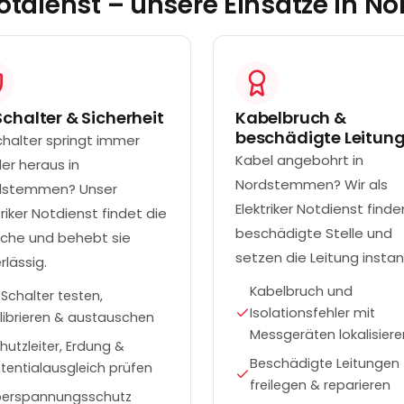
Notdienst – unsere Einsätze in
No
Schalter & Sicherheit
Kabelbruch &
beschädigte Leitun
chalter springt immer
Kabel angebohrt in
er heraus in
Nordstemmen? Wir als
dstemmen? Unser
Elektriker Notdienst finde
triker Notdienst findet die
beschädigte Stelle und
che und behebt sie
setzen die Leitung instan
rlässig.
Kabelbruch und
-Schalter testen,
Isolationsfehler mit
librieren & austauschen
Messgeräten lokalisiere
hutzleiter, Erdung &
Beschädigte Leitungen
tentialausgleich prüfen
freilegen & reparieren
berspannungsschutz