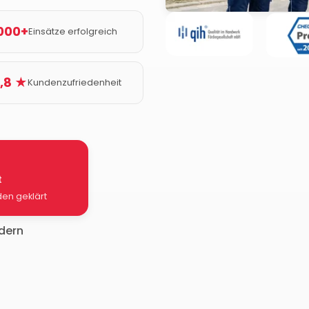
000+
Einsätze erfolgreich
,8 ★
Kundenzufriedenheit
t
den geklärt
rdern