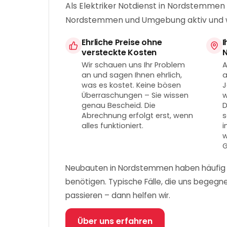
Als Elektriker Notdienst in Nordstemmen 
Nordstemmen und Umgebung aktiv und wis
Ehrliche Preise ohne
I
versteckte Kosten
Wir schauen uns Ihr Problem
A
an und sagen Ihnen ehrlich,
a
was es kostet. Keine bösen
J
Überraschungen – Sie wissen
w
genau Bescheid. Die
D
Abrechnung erfolgt erst, wenn
s
alles funktioniert.
i
w
G
Neubauten in Nordstemmen haben häufig ei
benötigen. Typische Fälle, die uns begeg
passieren – dann helfen wir.
Über uns erfahren