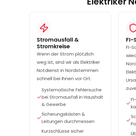
Elektriker 
Stromausfall &
FI-
Stromkreise
FI-S
Wenn der Strom plötzlich
wied
weg ist, sind wir als Elektriker
Nor
Notdienst in Nordstemmen
Elek
schnell bei Ihnen vor Ort.
Ursa
zuve
Systematische Fehlersuche
bei Stromausfall in Haushalt
FI
& Gewerbe
ka
Sicherungskästen &
Sc
Leitungen durchmessen
Po
Kurzschlüsse sicher
Ü