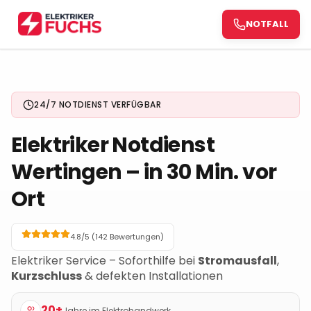
NOTFALL
NOTFALL
24/7 NOTDIENST VERFÜGBAR
Elektriker Notdienst
Wertingen
– in 30 Min. vor
Ort
4.8/5 (
142
Bewertungen)
Elektriker Service – Soforthilfe bei
Stromausfall
,
Kurzschluss
& defekten Installationen
20+
Jahre im Elektrohandwerk