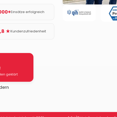
000+
Einsätze erfolgreich
,8 ★
Kundenzufriedenheit
t
den geklärt
rdern