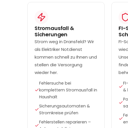
Stromausfall &
FI-
Sicherungen
Sc
Strom weg in Dransfeld? Wir
FI-S
als Elektriker Notdienst
wied
kommen schnell zu Ihnen und
Unse
stellen die Versorgung
find
wieder her.
behe
Fehlersuche bei
FI
komplettem Stromausfall in
& 
Haushalt
Po
Sicherungsautomaten &
sa
Stromkreise prüfen
Fe
Fehlerstellen reparieren –
er