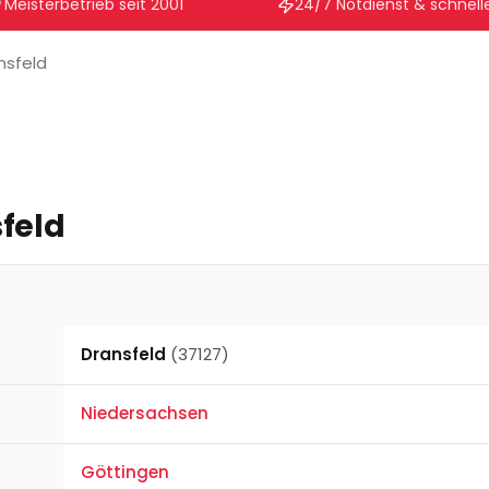
Meisterbetrieb seit 2001
24/7 Notdienst & schnelle
nsfeld
feld
Dransfeld
(37127)
Niedersachsen
Göttingen