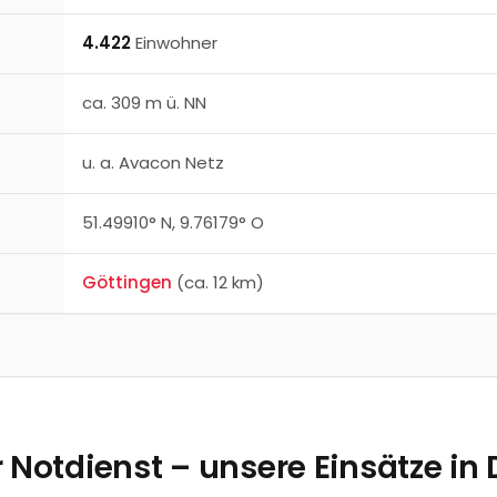
4.422
Einwohner
ca.
309
m ü. NN
u. a.
Avacon Netz
51.49910
° N,
9.76179
° O
Göttingen
(ca. 12 km)
r Notdienst – unsere Einsätze in