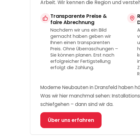
Arbeit. Wir kennen die Region und verste
Transparente Preise &
R
faire Abrechnung
D
Nachdem wir uns ein Bild
A
gemacht haben geben wir
v
Ihnen einen transparenten
u
Preis. Ohne Überraschungen –
h
Sie können planen. Erst nach
k
erfolgreicher Fertigstellung
i
erfolgt die Zahlung.
Z
R
Moderne Neubauten in Dransfeld haben häufi
Was wir hier manchmal sehen: Installation
schiefgehen – dann sind wir da.
Über uns erfahren