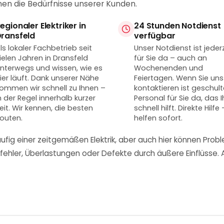
hen die Bedürfnisse unserer Kunden.
egionaler Elektriker in
24 Stunden Notdienst
ransfeld
verfügbar
ls lokaler Fachbetrieb seit
Unser Notdienst ist jeder
ielen Jahren in Dransfeld
für Sie da – auch an
nterwegs und wissen, wie es
Wochenenden und
ier läuft. Dank unserer Nähe
Feiertagen. Wenn Sie uns
ommen wir schnell zu Ihnen –
kontaktieren ist geschul
n der Regel innerhalb kurzer
Personal für Sie da, das 
eit. Wir kennen, die besten
schnell hilft. Direkte Hilfe 
outen.
helfen sofort.
g einer zeitgemäßen Elektrik, aber auch hier können Problem
sfehler, Überlastungen oder Defekte durch äußere Einflüss