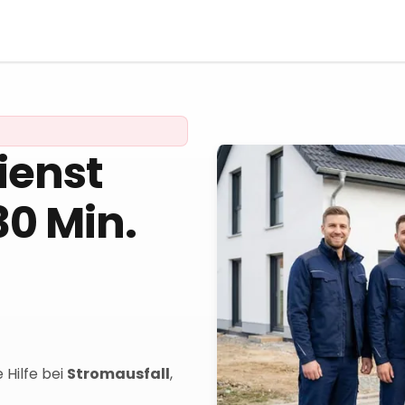
ienst
30 Min.
 Hilfe bei
Stromausfall
,