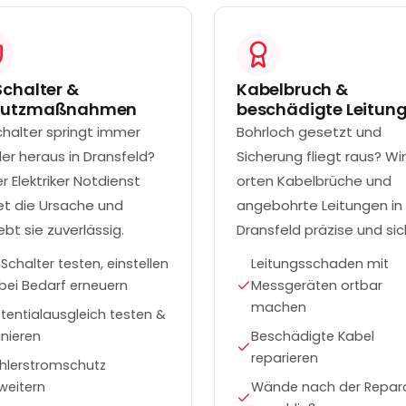
Schalter &
Kabelbruch &
hutzmaßnahmen
beschädigte Leitun
chalter springt immer
Bohrloch gesetzt und
er heraus in Dransfeld?
Sicherung fliegt raus? Wir
r Elektriker Notdienst
orten Kabelbrüche und
et die Ursache und
angebohrte Leitungen in
bt sie zuverlässig.
Dransfeld präzise und sic
-Schalter testen, einstellen
Leitungsschaden mit
bei Bedarf erneuern
Messgeräten ortbar
machen
tentialausgleich testen &
nieren
Beschädigte Kabel
reparieren
hlerstromschutz
weitern
Wände nach der Repar