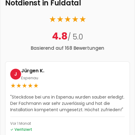
Notdienst in
Fuldatal
★
★
★
★
★
4.8
/ 5.0
Basierend auf
168
Bewertungen
Jürgen K.
J
Espenau
★
★
★
★
★
"
Steckdose bei uns in Espenau wurden sauber erledigt.
Der Fachmann war sehr zuverlässig und hat die
Installation kompetent umgesetzt. Höchst zufrieden!
"
Vor 1 Monat
✓ Verifiziert