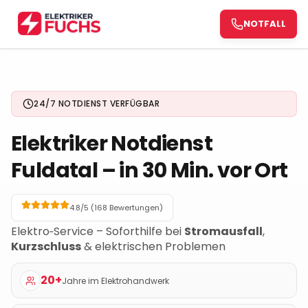
NOTFALL
NOTFALL
24/7 NOTDIENST VERFÜGBAR
Elektriker Notdienst
Fuldatal
– in 30 Min. vor Ort
4.8/5 (
168
Bewertungen)
Elektro‑Service – Soforthilfe bei
Stromausfall
,
Kurzschluss
& elektrischen Problemen
20+
Jahre im Elektrohandwerk