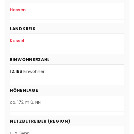
Hessen
LANDKREIS
Kassel
EINWOHNERZAHL
12.186
Einwohner
HÖHENLAGE
ca.
172
m ü. NN
NETZBETREIBER (REGION)
u. a.
Syna