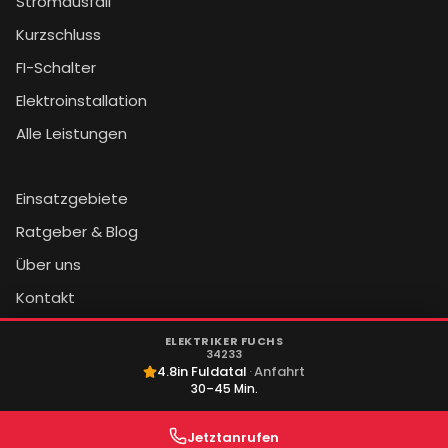
Stromausfall
Kurzschluss
FI-Schalter
Elektroinstallation
Alle Leistungen
Einsatzgebiete
Ratgeber & Blog
Über uns
Kontakt
ELEKTRIKER FUCHS
34233
4.8
in
Fuldatal
·
Anfahrt
©
2026
Elektriker Fuchs. Alle Rechte vorbehalten.
30–45 Min.
Impressum
|
Datenschutz
|
AGB
Jetzt
anrufen